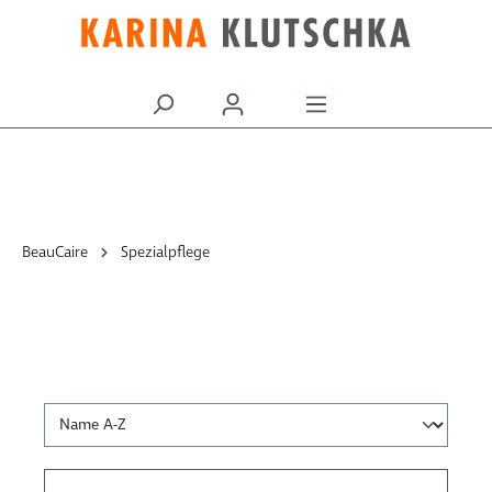
alt springen
BeauCaire
Spezialpflege